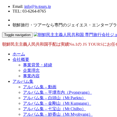
Email:
info@js-tours.jp
TEL: 03-6264-8765
朝鮮旅行・ツアーなら専門のジェイエス・エンタープラ
Toggle navigation
朝鮮民主主義人民共和国手配は実績No.1の JS TOURSにお
ホーム
会社概要
事業背景・経緯
企業理念
事業内容
アルバム集
アルバム集 – 動画
アルバム集 – 平壌市内（Pyongyang）
アルバム集 – 白頭山（Mt Paektu）
アルバム集 – 金剛山（Mt Kumgang）
アルバム集 – 七宝山（Mt Chilbo）
アルバム集 – 妙香山（Mt Myohyang）