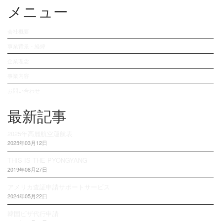
メニュー
会社概要
事業背景・経緯
企業理念
事業内容
お問い合わせ
最新記事
2025年高麗航空運航表
2025年03月12日
THIS IS THE PYONGYANG
2019年08月27日
アメリカ査証申請サポートサービス
2024年05月22日
韓国ビザ代行申請