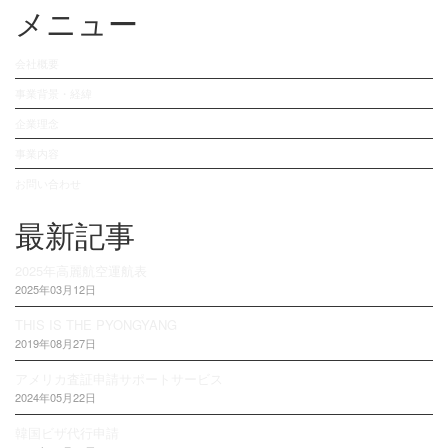
メニュー
会社概要
事業背景・経緯
企業理念
事業内容
お問い合わせ
最新記事
2025年高麗航空運航表
2025年03月12日
THIS IS THE PYONGYANG
2019年08月27日
アメリカ査証申請サポートサービス
2024年05月22日
韓国ビザ代行申請