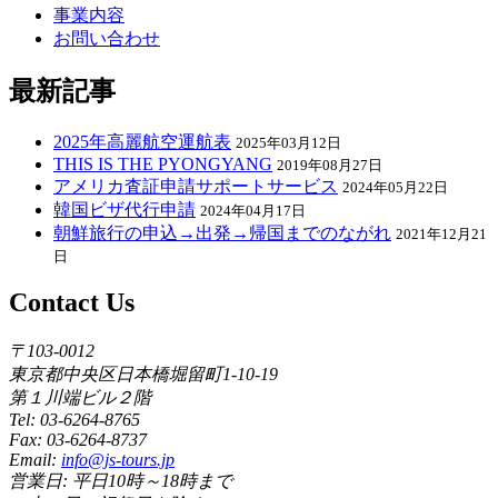
事業内容
お問い合わせ
最新記事
2025年高麗航空運航表
2025年03月12日
THIS IS THE PYONGYANG
2019年08月27日
アメリカ査証申請サポートサービス
2024年05月22日
韓国ビザ代行申請
2024年04月17日
朝鮮旅行の申込→出発→帰国までのながれ
2021年12月21
日
Contact Us
〒103-0012
東京都中央区日本橋堀留町1-10-19
第１川端ビル２階
Tel: 03-6264-8765
Fax: 03-6264-8737
Email:
info@js-tours.jp
営業日: 平日10時～18時まで