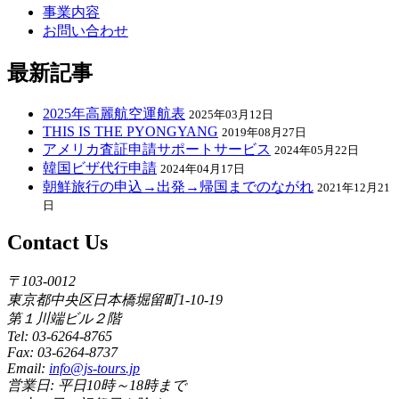
事業内容
お問い合わせ
最新記事
2025年高麗航空運航表
2025年03月12日
THIS IS THE PYONGYANG
2019年08月27日
アメリカ査証申請サポートサービス
2024年05月22日
韓国ビザ代行申請
2024年04月17日
朝鮮旅行の申込→出発→帰国までのながれ
2021年12月21
日
Contact Us
〒103-0012
東京都中央区日本橋堀留町1-10-19
第１川端ビル２階
Tel: 03-6264-8765
Fax: 03-6264-8737
Email:
info@js-tours.jp
営業日: 平日10時～18時まで