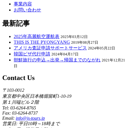
事業内容
お問い合わせ
最新記事
2025年高麗航空運航表
2025年03月12日
THIS IS THE PYONGYANG
2019年08月27日
アメリカ査証申請サポートサービス
2024年05月22日
韓国ビザ代行申請
2024年04月17日
朝鮮旅行の申込→出発→帰国までのながれ
2021年12月21
日
Contact Us
〒103-0012
東京都中央区日本橋堀留町1-10-19
第１川端ビル２階
Tel: 03-6264-8765
Fax: 03-6264-8737
Email:
info@js-tours.jp
営業日: 平日10時～18時まで