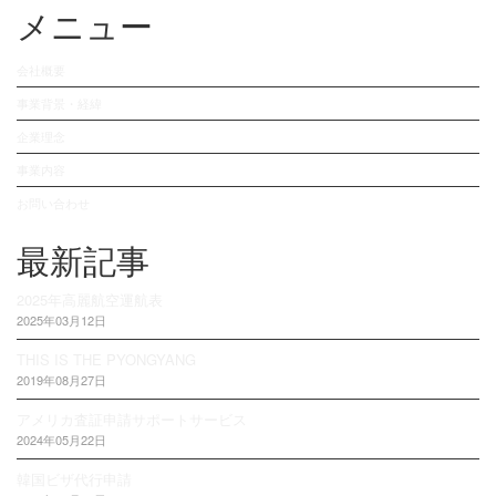
メニュー
会社概要
事業背景・経緯
企業理念
事業内容
お問い合わせ
最新記事
2025年高麗航空運航表
2025年03月12日
THIS IS THE PYONGYANG
2019年08月27日
アメリカ査証申請サポートサービス
2024年05月22日
韓国ビザ代行申請