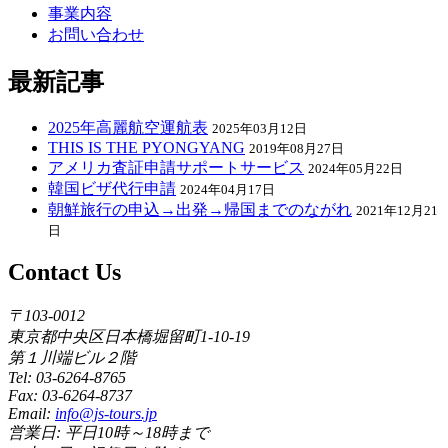
事業内容
お問い合わせ
最新記事
2025年高麗航空運航表
2025年03月12日
THIS IS THE PYONGYANG
2019年08月27日
アメリカ査証申請サポートサービス
2024年05月22日
韓国ビザ代行申請
2024年04月17日
朝鮮旅行の申込→出発→帰国までのながれ
2021年12月21
日
Contact Us
〒103-0012
東京都中央区日本橋堀留町1-10-19
第１川端ビル２階
Tel: 03-6264-8765
Fax: 03-6264-8737
Email:
info@js-tours.jp
営業日: 平日10時～18時まで