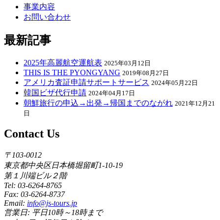
事業内容
お問い合わせ
最新記事
2025年高麗航空運航表
2025年03月12日
THIS IS THE PYONGYANG
2019年08月27日
アメリカ査証申請サポートサービス
2024年05月22日
韓国ビザ代行申請
2024年04月17日
朝鮮旅行の申込→出発→帰国までのながれ
2021年12月21
日
Contact Us
〒103-0012
東京都中央区日本橋堀留町1-10-19
第１川端ビル２階
Tel: 03-6264-8765
Fax: 03-6264-8737
Email:
info@js-tours.jp
営業日: 平日10時～18時まで