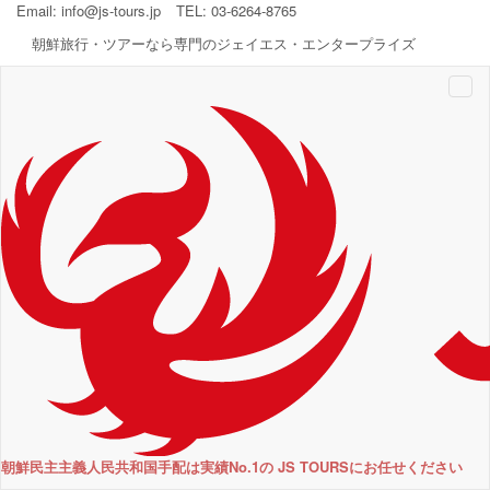
Email:
info@js-tours.jp
TEL: 03-6264-8765
朝鮮旅行・ツアーなら専門のジェイエス・エンタープライズ
Togg
navi
朝鮮民主主義人民共和国手配は実績No.1の JS TOURSにお任せください