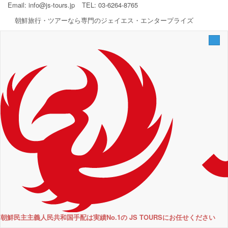
Email:
info@js-tours.jp
TEL: 03-6264-8765
朝鮮旅行・ツアーなら専門のジェイエス・エンタープライズ
Togg
navi
朝鮮民主主義人民共和国手配は実績No.1の JS TOURSにお任せください