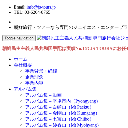
Email:
info@js-tours.jp
TEL: 03-6264-8765
朝鮮旅行・ツアーなら専門のジェイエス・エンタープラ
Toggle navigation
朝鮮民主主義人民共和国手配は実績No.1の JS TOURSにお
ホーム
会社概要
事業背景・経緯
企業理念
事業内容
アルバム集
アルバム集 – 動画
アルバム集 – 平壌市内（Pyongyang）
アルバム集 – 白頭山（Mt Paektu）
アルバム集 – 金剛山（Mt Kumgang）
アルバム集 – 七宝山（Mt Chilbo）
アルバム集 – 妙香山（Mt Myohyang）