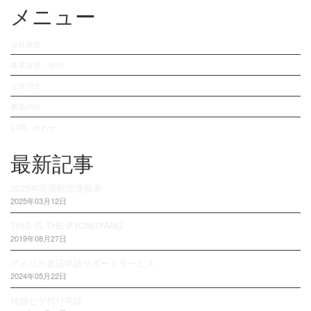
メニュー
会社概要
事業背景・経緯
企業理念
事業内容
お問い合わせ
最新記事
2025年高麗航空運航表
2025年03月12日
THIS IS THE PYONGYANG
2019年08月27日
アメリカ査証申請サポートサービス
2024年05月22日
韓国ビザ代行申請