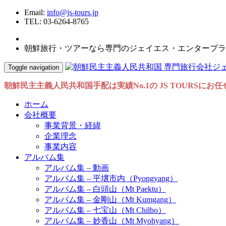
Email:
info@js-tours.jp
TEL: 03-6264-8765
朝鮮旅行・ツアーなら専門のジェイエス・エンタープラ
Toggle navigation
朝鮮民主主義人民共和国手配は実績No.1の JS TOURSにお
ホーム
会社概要
事業背景・経緯
企業理念
事業内容
アルバム集
アルバム集 – 動画
アルバム集 – 平壌市内（Pyongyang）
アルバム集 – 白頭山（Mt Paektu）
アルバム集 – 金剛山（Mt Kumgang）
アルバム集 – 七宝山（Mt Chilbo）
アルバム集 – 妙香山（Mt Myohyang）