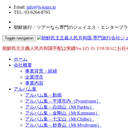
Email:
info@js-tours.jp
TEL: 03-6264-8765
朝鮮旅行・ツアーなら専門のジェイエス・エンタープラ
Toggle navigation
朝鮮民主主義人民共和国手配は実績No.1の JS TOURSにお
ホーム
会社概要
事業背景・経緯
企業理念
事業内容
アルバム集
アルバム集 – 動画
アルバム集 – 平壌市内（Pyongyang）
アルバム集 – 白頭山（Mt Paektu）
アルバム集 – 金剛山（Mt Kumgang）
アルバム集 – 七宝山（Mt Chilbo）
アルバム集 – 妙香山（Mt Myohyang）