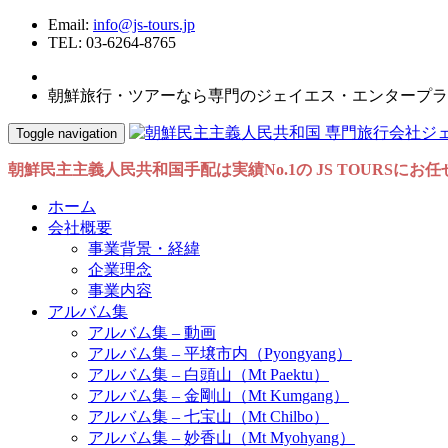
Email:
info@js-tours.jp
TEL: 03-6264-8765
朝鮮旅行・ツアーなら専門のジェイエス・エンタープラ
Toggle navigation
朝鮮民主主義人民共和国手配は実績No.1の JS TOURSにお
ホーム
会社概要
事業背景・経緯
企業理念
事業内容
アルバム集
アルバム集 – 動画
アルバム集 – 平壌市内（Pyongyang）
アルバム集 – 白頭山（Mt Paektu）
アルバム集 – 金剛山（Mt Kumgang）
アルバム集 – 七宝山（Mt Chilbo）
アルバム集 – 妙香山（Mt Myohyang）