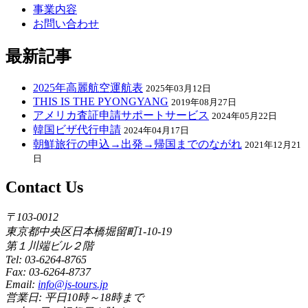
事業内容
お問い合わせ
最新記事
2025年高麗航空運航表
2025年03月12日
THIS IS THE PYONGYANG
2019年08月27日
アメリカ査証申請サポートサービス
2024年05月22日
韓国ビザ代行申請
2024年04月17日
朝鮮旅行の申込→出発→帰国までのながれ
2021年12月21
日
Contact Us
〒103-0012
東京都中央区日本橋堀留町1-10-19
第１川端ビル２階
Tel: 03-6264-8765
Fax: 03-6264-8737
Email:
info@js-tours.jp
営業日: 平日10時～18時まで