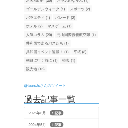
お客様の声 (25)
お申込のながれ (1)
ゴールデンウィーク (1)
スポーツ (2)
バラエティ (1)
パレード (2)
ホテル (2)
マスゲーム (1)
人気コラム (29)
元山国際親善航空際 (1)
共和国で走るバスたち (1)
共和国イベント速報！ (1)
平壌 (2)
朝鮮に行く前に (1)
特典 (1)
観光地 (16)
@toursJsさんのツイート
過去記事一覧
2025年3月
1 記事
2024年5月
1 記事