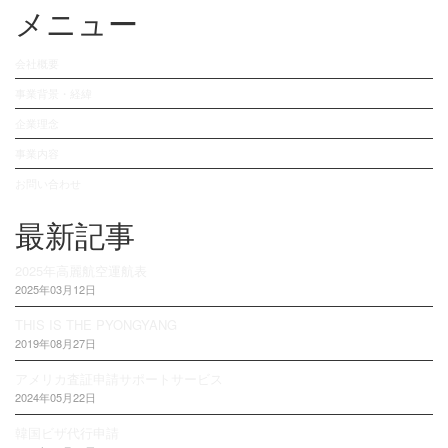
メニュー
会社概要
事業背景・経緯
企業理念
事業内容
お問い合わせ
最新記事
2025年高麗航空運航表
2025年03月12日
THIS IS THE PYONGYANG
2019年08月27日
アメリカ査証申請サポートサービス
2024年05月22日
韓国ビザ代行申請