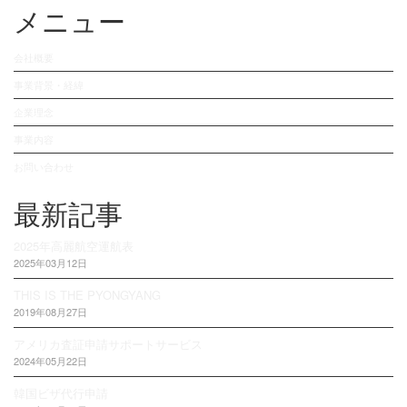
メニュー
会社概要
事業背景・経緯
企業理念
事業内容
お問い合わせ
最新記事
2025年高麗航空運航表
2025年03月12日
THIS IS THE PYONGYANG
2019年08月27日
アメリカ査証申請サポートサービス
2024年05月22日
韓国ビザ代行申請