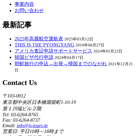
事業内容
お問い合わせ
最新記事
2025年高麗航空運航表
2025年03月12日
THIS IS THE PYONGYANG
2019年08月27日
アメリカ査証申請サポートサービス
2024年05月22日
韓国ビザ代行申請
2024年04月17日
朝鮮旅行の申込→出発→帰国までのながれ
2021年12月21
日
Contact Us
〒103-0012
東京都中央区日本橋堀留町1-10-19
第１川端ビル２階
Tel: 03-6264-8765
Fax: 03-6264-8737
Email:
info@js-tours.jp
営業日: 平日10時～18時まで