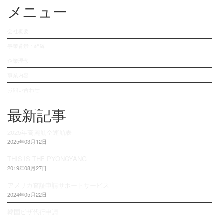
メニュー
会社概要
事業背景・経緯
企業理念
事業内容
お問い合わせ
最新記事
2025年高麗航空運航表
2025年03月12日
THIS IS THE PYONGYANG
2019年08月27日
アメリカ査証申請サポートサービス
2024年05月22日
韓国ビザ代行申請