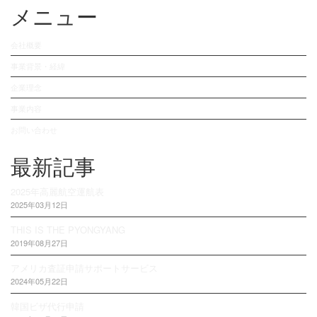
メニュー
会社概要
事業背景・経緯
企業理念
事業内容
お問い合わせ
最新記事
2025年高麗航空運航表
2025年03月12日
THIS IS THE PYONGYANG
2019年08月27日
アメリカ査証申請サポートサービス
2024年05月22日
韓国ビザ代行申請