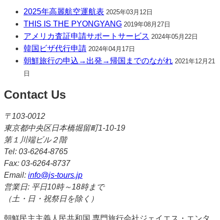
2025年高麗航空運航表
2025年03月12日
THIS IS THE PYONGYANG
2019年08月27日
アメリカ査証申請サポートサービス
2024年05月22日
韓国ビザ代行申請
2024年04月17日
朝鮮旅行の申込→出発→帰国までのながれ
2021年12月21
日
Contact Us
〒103-0012
東京都中央区日本橋堀留町1-10-19
第１川端ビル２階
Tel: 03-6264-8765
Fax: 03-6264-8737
Email:
info@js-tours.jp
営業日: 平日10時～18時まで
（土・日・祝祭日を除く）
朝鮮民主主義人民共和国 専門旅行会社ジェイエス・エンタ