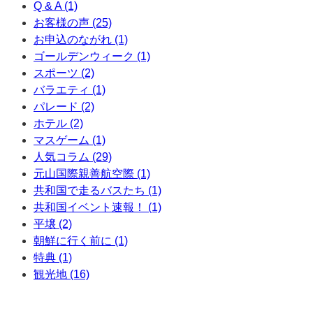
Q & A (1)
お客様の声 (25)
お申込のながれ (1)
ゴールデンウィーク (1)
スポーツ (2)
バラエティ (1)
パレード (2)
ホテル (2)
マスゲーム (1)
人気コラム (29)
元山国際親善航空際 (1)
共和国で走るバスたち (1)
共和国イベント速報！ (1)
平壌 (2)
朝鮮に行く前に (1)
特典 (1)
観光地 (16)