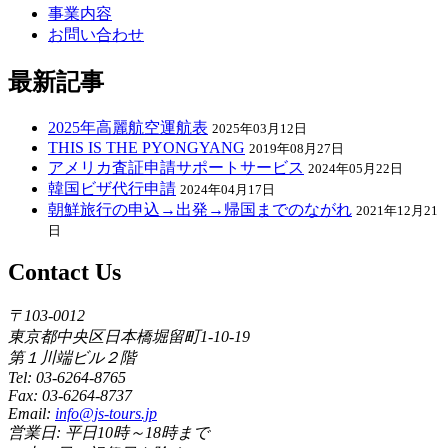
事業内容
お問い合わせ
最新記事
2025年高麗航空運航表
2025年03月12日
THIS IS THE PYONGYANG
2019年08月27日
アメリカ査証申請サポートサービス
2024年05月22日
韓国ビザ代行申請
2024年04月17日
朝鮮旅行の申込→出発→帰国までのながれ
2021年12月21
日
Contact Us
〒103-0012
東京都中央区日本橋堀留町1-10-19
第１川端ビル２階
Tel: 03-6264-8765
Fax: 03-6264-8737
Email:
info@js-tours.jp
営業日: 平日10時～18時まで