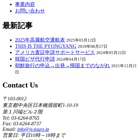
事業内容
お問い合わせ
最新記事
2025年高麗航空運航表
2025年03月12日
THIS IS THE PYONGYANG
2019年08月27日
アメリカ査証申請サポートサービス
2024年05月22日
韓国ビザ代行申請
2024年04月17日
朝鮮旅行の申込→出発→帰国までのながれ
2021年12月21
日
Contact Us
〒103-0012
東京都中央区日本橋堀留町1-10-19
第１川端ビル２階
Tel: 03-6264-8765
Fax: 03-6264-8737
Email:
info@js-tours.jp
営業日: 平日10時～18時まで