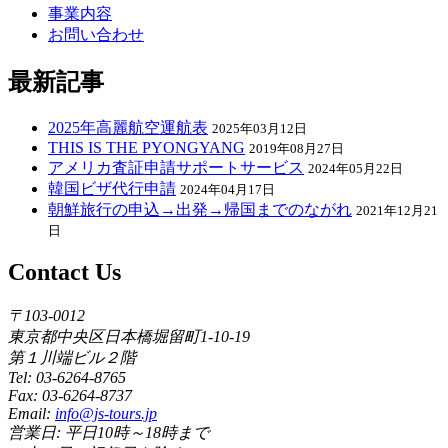
事業内容
お問い合わせ
最新記事
2025年高麗航空運航表
2025年03月12日
THIS IS THE PYONGYANG
2019年08月27日
アメリカ査証申請サポートサービス
2024年05月22日
韓国ビザ代行申請
2024年04月17日
朝鮮旅行の申込→出発→帰国までのながれ
2021年12月21
日
Contact Us
〒103-0012
東京都中央区日本橋堀留町1-10-19
第１川端ビル２階
Tel: 03-6264-8765
Fax: 03-6264-8737
Email:
info@js-tours.jp
営業日: 平日10時～18時まで