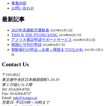
事業内容
お問い合わせ
最新記事
2025年高麗航空運航表
2025年03月12日
THIS IS THE PYONGYANG
2019年08月27日
アメリカ査証申請サポートサービス
2024年05月22日
韓国ビザ代行申請
2024年04月17日
朝鮮旅行の申込→出発→帰国までのながれ
2021年12月21
日
Contact Us
〒103-0012
東京都中央区日本橋堀留町1-10-19
第１川端ビル２階
Tel: 03-6264-8765
Fax: 03-6264-8737
Email:
info@js-tours.jp
営業日: 平日10時～18時まで