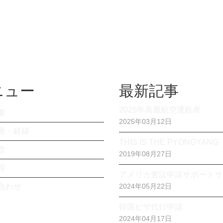
ニュー
最新記事
2025年高麗航空運航表
要
2025年03月12日
景・経緯
THIS IS THE PYONGYANG
念
2019年08月27日
容
アメリカ査証申請サポートサ
合わせ
2024年05月22日
韓国ビザ代行申請
2024年04月17日