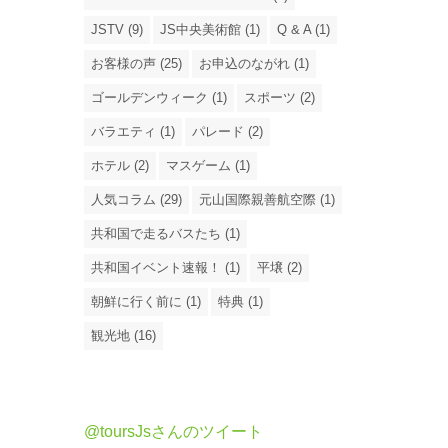
JSTV (9)
JS中央美術館 (1)
Q & A (1)
お客様の声 (25)
お申込のながれ (1)
ゴールデンウィーク (1)
スポーツ (2)
バラエティ (1)
パレード (2)
ホテル (2)
マスゲーム (1)
人気コラム (29)
元山国際親善航空際 (1)
共和国で走るバスたち (1)
共和国イベント速報！ (1)
平壌 (2)
朝鮮に行く前に (1)
特典 (1)
観光地 (16)
@toursJsさんのツイート