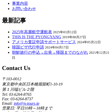
事業内容
お問い合わせ
最新記事
2025年高麗航空運航表
2025年03月12日
THIS IS THE PYONGYANG
2019年08月27日
アメリカ査証申請サポートサービス
2024年05月22日
韓国ビザ代行申請
2024年04月17日
朝鮮旅行の申込→出発→帰国までのながれ
2021年12月21
日
Contact Us
〒103-0012
東京都中央区日本橋堀留町1-10-19
第１川端ビル２階
Tel: 03-6264-8765
Fax: 03-6264-8737
Email:
info@js-tours.jp
営業日: 平日10時～18時まで