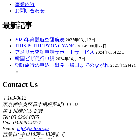
事業内容
お問い合わせ
最新記事
2025年高麗航空運航表
2025年03月12日
THIS IS THE PYONGYANG
2019年08月27日
アメリカ査証申請サポートサービス
2024年05月22日
韓国ビザ代行申請
2024年04月17日
朝鮮旅行の申込→出発→帰国までのながれ
2021年12月21
日
Contact Us
〒103-0012
東京都中央区日本橋堀留町1-10-19
第１川端ビル２階
Tel: 03-6264-8765
Fax: 03-6264-8737
Email:
info@js-tours.jp
営業日: 平日10時～18時まで