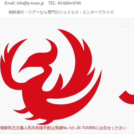
Email:
info@js-tours.jp
TEL: 03-6264-8765
朝鮮旅行・ツアーなら専門のジェイエス・エンタープライズ
Togg
navi
朝鮮民主主義人民共和国手配は実績No.1の JS TOURSにお任せください