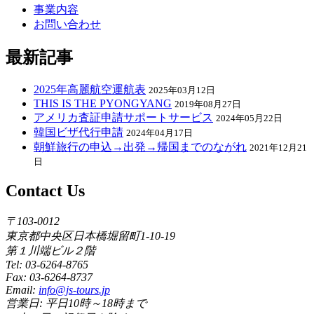
事業内容
お問い合わせ
最新記事
2025年高麗航空運航表
2025年03月12日
THIS IS THE PYONGYANG
2019年08月27日
アメリカ査証申請サポートサービス
2024年05月22日
韓国ビザ代行申請
2024年04月17日
朝鮮旅行の申込→出発→帰国までのながれ
2021年12月21
日
Contact Us
〒103-0012
東京都中央区日本橋堀留町1-10-19
第１川端ビル２階
Tel: 03-6264-8765
Fax: 03-6264-8737
Email:
info@js-tours.jp
営業日: 平日10時～18時まで