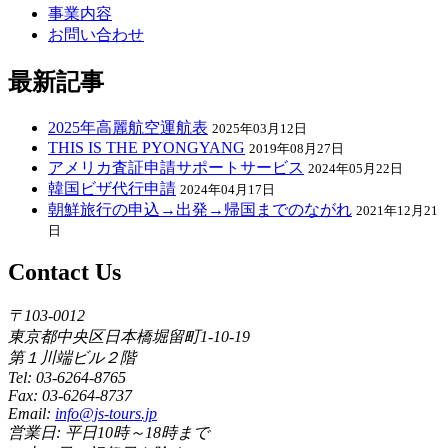
事業内容
お問い合わせ
最新記事
2025年高麗航空運航表
2025年03月12日
THIS IS THE PYONGYANG
2019年08月27日
アメリカ査証申請サポートサービス
2024年05月22日
韓国ビザ代行申請
2024年04月17日
朝鮮旅行の申込→出発→帰国までのながれ
2021年12月21
日
Contact Us
〒103-0012
東京都中央区日本橋堀留町1-10-19
第１川端ビル２階
Tel: 03-6264-8765
Fax: 03-6264-8737
Email:
info@js-tours.jp
営業日: 平日10時～18時まで