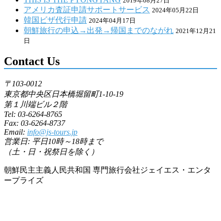
2019年08月27日
アメリカ査証申請サポートサービス
2024年05月22日
韓国ビザ代行申請
2024年04月17日
朝鮮旅行の申込→出発→帰国までのながれ
2021年12月21
日
Contact Us
〒103-0012
東京都中央区日本橋堀留町1-10-19
第１川端ビル２階
Tel: 03-6264-8765
Fax: 03-6264-8737
Email:
info@js-tours.jp
営業日: 平日10時～18時まで
（土・日・祝祭日を除く）
朝鮮民主主義人民共和国 専門旅行会社ジェイエス・エンタ
ープライズ