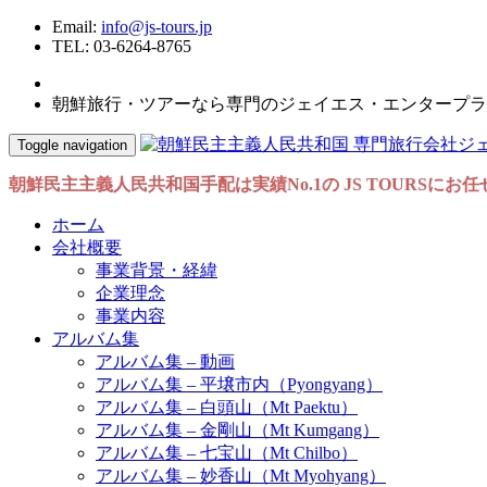
Email:
info@js-tours.jp
TEL: 03-6264-8765
朝鮮旅行・ツアーなら専門のジェイエス・エンタープラ
Toggle navigation
朝鮮民主主義人民共和国手配は実績No.1の JS TOURSにお
ホーム
会社概要
事業背景・経緯
企業理念
事業内容
アルバム集
アルバム集 – 動画
アルバム集 – 平壌市内（Pyongyang）
アルバム集 – 白頭山（Mt Paektu）
アルバム集 – 金剛山（Mt Kumgang）
アルバム集 – 七宝山（Mt Chilbo）
アルバム集 – 妙香山（Mt Myohyang）