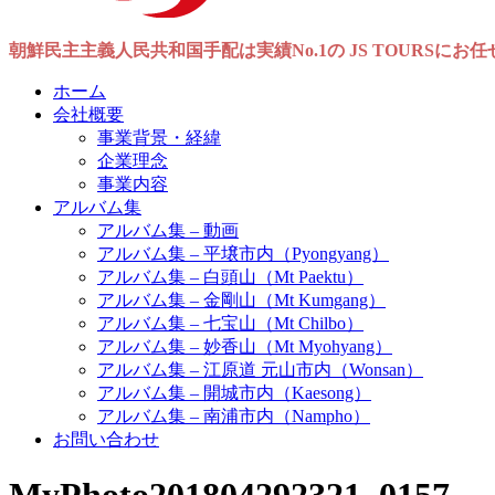
朝鮮民主主義人民共和国手配は実績No.1の JS TOURSにお
ホーム
会社概要
事業背景・経緯
企業理念
事業内容
アルバム集
アルバム集 – 動画
アルバム集 – 平壌市内（Pyongyang）
アルバム集 – 白頭山（Mt Paektu）
アルバム集 – 金剛山（Mt Kumgang）
アルバム集 – 七宝山（Mt Chilbo）
アルバム集 – 妙香山（Mt Myohyang）
アルバム集 – 江原道 元山市内（Wonsan）
アルバム集 – 開城市内（Kaesong）
アルバム集 – 南浦市内（Nampho）
お問い合わせ