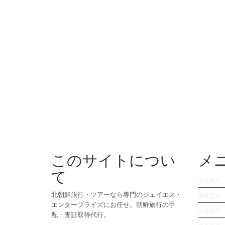
このサイトについ
メ
て
会社概要
北朝鮮旅行・ツアーなら専門のジェイエス・
事業背景
エンタープライズにお任せ。朝鮮旅行の手
企業理念
配・査証取得代行。
事業内容