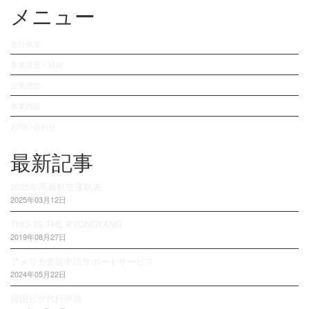
メニュー
会社概要
事業背景・経緯
企業理念
事業内容
お問い合わせ
最新記事
2025年高麗航空運航表
2025年03月12日
THIS IS THE PYONGYANG
2019年08月27日
アメリカ査証申請サポートサービス
2024年05月22日
韓国ビザ代行申請