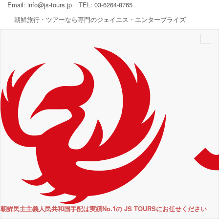
Email:
info@js-tours.jp
TEL: 03-6264-8765
朝鮮旅行・ツアーなら専門のジェイエス・エンタープライズ
Togg
navi
朝鮮民主主義人民共和国手配は実績No.1の JS TOURSにお任せください