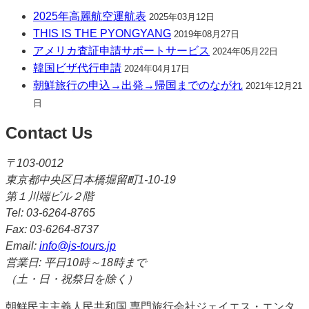
2025年高麗航空運航表
2025年03月12日
THIS IS THE PYONGYANG
2019年08月27日
アメリカ査証申請サポートサービス
2024年05月22日
韓国ビザ代行申請
2024年04月17日
朝鮮旅行の申込→出発→帰国までのながれ
2021年12月21
日
Contact Us
〒103-0012
東京都中央区日本橋堀留町1-10-19
第１川端ビル２階
Tel: 03-6264-8765
Fax: 03-6264-8737
Email:
info@js-tours.jp
営業日: 平日10時～18時まで
（土・日・祝祭日を除く）
朝鮮民主主義人民共和国 専門旅行会社ジェイエス・エンタ