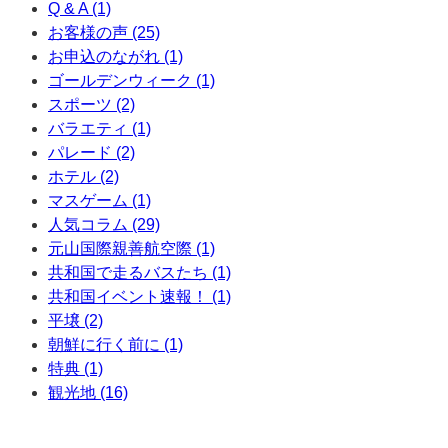
Q & A (1)
お客様の声 (25)
お申込のながれ (1)
ゴールデンウィーク (1)
スポーツ (2)
バラエティ (1)
パレード (2)
ホテル (2)
マスゲーム (1)
人気コラム (29)
元山国際親善航空際 (1)
共和国で走るバスたち (1)
共和国イベント速報！ (1)
平壌 (2)
朝鮮に行く前に (1)
特典 (1)
観光地 (16)