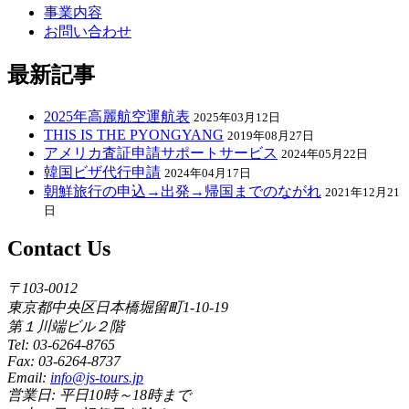
事業内容
お問い合わせ
最新記事
2025年高麗航空運航表
2025年03月12日
THIS IS THE PYONGYANG
2019年08月27日
アメリカ査証申請サポートサービス
2024年05月22日
韓国ビザ代行申請
2024年04月17日
朝鮮旅行の申込→出発→帰国までのながれ
2021年12月21
日
Contact Us
〒103-0012
東京都中央区日本橋堀留町1-10-19
第１川端ビル２階
Tel: 03-6264-8765
Fax: 03-6264-8737
Email:
info@js-tours.jp
営業日: 平日10時～18時まで