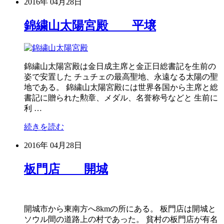
2016年
04月28日
錦繍山太陽宮殿 平壌
錦繍山太陽宮殿は金日成主席と金正日総書記を生前の
姿で安置した チュチェの最高聖地、永遠なる太陽の聖
地である。 錦繍山太陽宮殿には世界各国から主席と総
書記に贈られた勲章、メダル、名誉称号などと 生前に
利 …
続きを読む
2016年
04月28日
板門店 開城
開城市から東南方へ8kmの所にある。 板門店は開城と
ソウル間の道路上の村であった。 貧村の板門店が有名