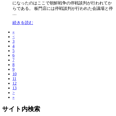
になったのはここで朝鮮戦争の停戦談判が行われてか
らである。 板門店には停戦談判が行われた会議場と停
…
続きを読む
«
<
3
4
5
6
7
8
9
10
11
12
13
>
»
サイト内検索