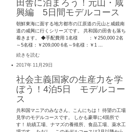
田舎に泊まろう！元山・咸
興編 5日間モデルコース
朝鮮東海に面する地方都市の江原道の元山と咸鏡南
道の咸興に行くシリーズです。 共和国の田舎も落ち
着きます。 ◆手配費用 1名様 ：￥250,000 2名
～5名様：￥209,000 6名～9名様：￥1 …
続きを読む
2017年
11月29日
社会主義国家の生産力を学
ぼう！4泊5日 モデルコー
ス
共和国マニアのみなさん、こんにちは！ 待望の工場
見学のモデルコースです。 しかも豪華に4箇所で
す！ 紡績工場、ナマズの養殖所、食品工場、薬水工
場です。 ただし、このモデルコースは2月以降から